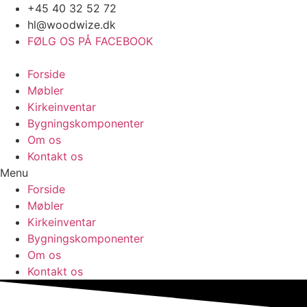
Videre
+45 40 32 52 72
til
hl@woodwize.dk
indhold
FØLG OS PÅ FACEBOOK
Forside
Møbler
Kirkeinventar
Bygningskomponenter
Om os
Kontakt os
Menu
Forside
Møbler
Kirkeinventar
Bygningskomponenter
Om os
Kontakt os