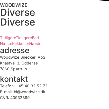
WOODWIZE
Diverse
Diverse
Tidligere
Tidligere
Bad
Næste
Køkkener
Næste
adresse
Woodwize Snedkeri ApS
Knastvej 3, Oddense
7860 Spøttrup
kontakt
Telefon: +45 40 32 52 72
E-mail: hl@woodwize.dk
CVR: 40932399