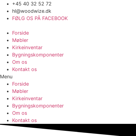
Videre
+45 40 32 52 72
til
hl@woodwize.dk
indhold
FØLG OS PÅ FACEBOOK
Forside
Møbler
Kirkeinventar
Bygningskomponenter
Om os
Kontakt os
Menu
Forside
Møbler
Kirkeinventar
Bygningskomponenter
Om os
Kontakt os