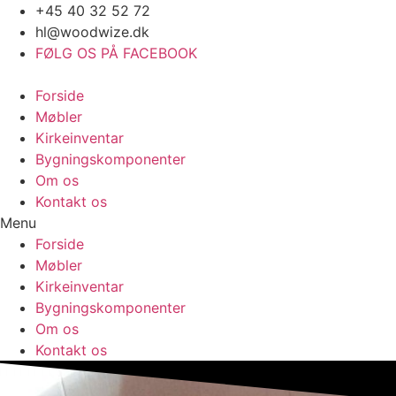
Videre
+45 40 32 52 72
til
hl@woodwize.dk
indhold
FØLG OS PÅ FACEBOOK
Forside
Møbler
Kirkeinventar
Bygningskomponenter
Om os
Kontakt os
Menu
Forside
Møbler
Kirkeinventar
Bygningskomponenter
Om os
Kontakt os