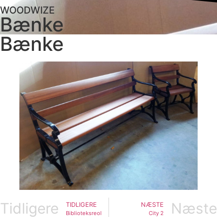
WOODWIZE
Bænke
Bænke
Tidligere
Næste
TIDLIGERE
NÆSTE
Biblioteksreol
City 2