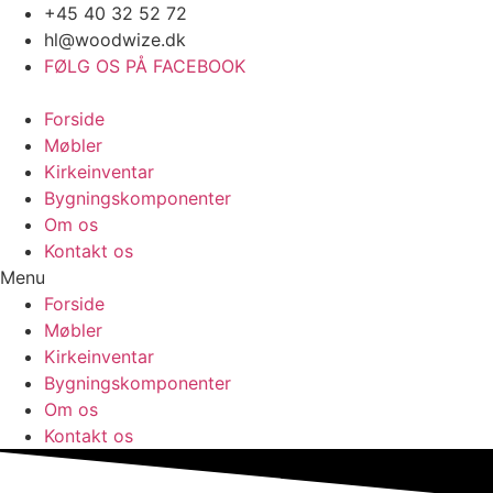
Videre
+45 40 32 52 72
til
hl@woodwize.dk
indhold
FØLG OS PÅ FACEBOOK
Forside
Møbler
Kirkeinventar
Bygningskomponenter
Om os
Kontakt os
Menu
Forside
Møbler
Kirkeinventar
Bygningskomponenter
Om os
Kontakt os