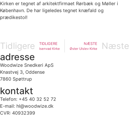
Kirken er tegnet af arkitektfirmaet Rørbæk og Møller i
København. De har ligeledes tegnet knæfald og
prædikestol!
Tidligere
Næste
TIDLIGERE
NÆSTE
Isenvad Kirke
Øster Ulslev Kirke
adresse
Woodwize Snedkeri ApS
Knastvej 3, Oddense
7860 Spøttrup
kontakt
Telefon: +45 40 32 52 72
E-mail: hl@woodwize.dk
CVR: 40932399