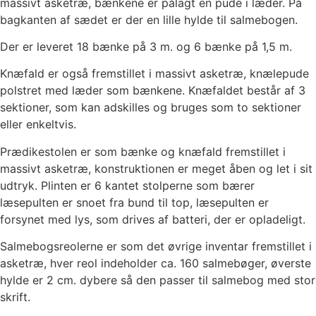
massivt asketræ, bænkene er pålagt en pude i læder. På
bagkanten af sædet er der en lille hylde til salmebogen.
Der er leveret 18 bænke på 3 m. og 6 bænke på 1,5 m.
Knæfald er også fremstillet i massivt asketræ, knælepude
polstret med læder som bænkene. Knæfaldet består af 3
sektioner, som kan adskilles og bruges som to sektioner
eller enkeltvis.
Prædikestolen er som bænke og knæfald fremstillet i
massivt asketræ, konstruktionen er meget åben og let i sit
udtryk. Plinten er 6 kantet stolperne som bærer
læsepulten er snoet fra bund til top, læsepulten er
forsynet med lys, som drives af batteri, der er opladeligt.
Salmebogsreolerne er som det øvrige inventar fremstillet i
asketræ, hver reol indeholder ca. 160 salmebøger, øverste
hylde er 2 cm. dybere så den passer til salmebog med stor
skrift.