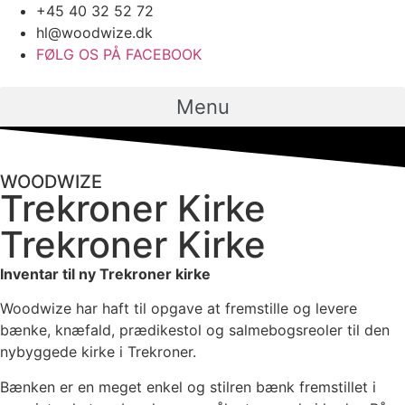
Videre
+45 40 32 52 72
til
hl@woodwize.dk
indhold
FØLG OS PÅ FACEBOOK
Menu
WOODWIZE
Trekroner Kirke
Trekroner Kirke
Inventar til ny Trekroner kirke
Woodwize har haft til opgave at fremstille og levere
bænke, knæfald, prædikestol og salmebogsreoler til den
nybyggede kirke i Trekroner.
Bænken er en meget enkel og stilren bænk fremstillet i