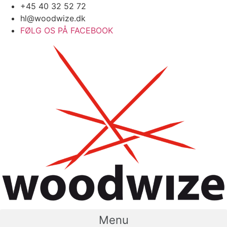
Videre
+45 40 32 52 72
til
hl@woodwize.dk
indhold
FØLG OS PÅ FACEBOOK
Menu